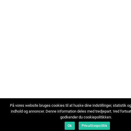
På vores website bruges cookies til at huske dine indstillinger, statistik o
indhold og annoncer. Denne information deles med tredjepart. Ved fortsa
godkender du cookiepolitikken.
Ok
Privatlivspolitik