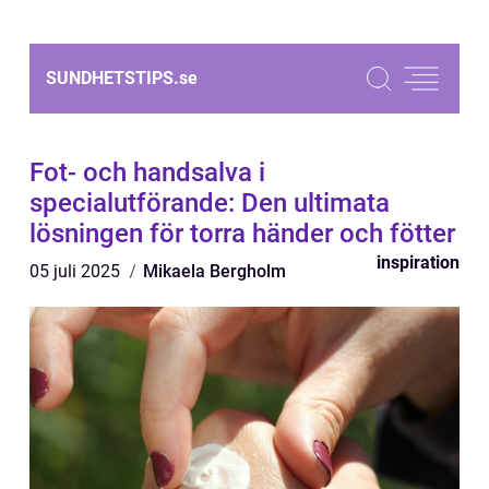
SUNDHETSTIPS.
se
Fot- och handsalva i
specialutförande: Den ultimata
lösningen för torra händer och fötter
inspiration
05 juli 2025
Mikaela Bergholm