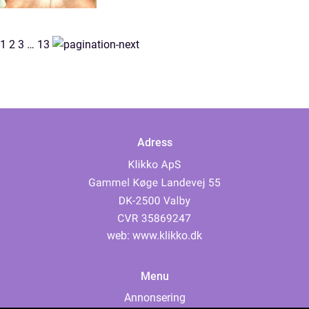
1
2
3
…
13
Adress
web:
www.klikko.dk
Menu
Annonsering