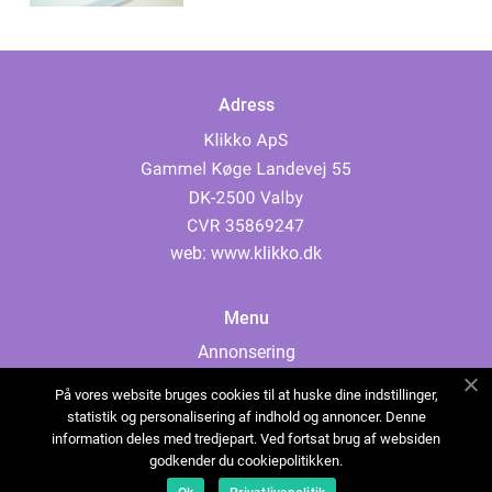
Adress
web:
www.klikko.dk
Menu
Annonsering
Om oss
På vores website bruges cookies til at huske dine indstillinger,
Cookies
statistik og personalisering af indhold og annoncer. Denne
information deles med tredjepart. Ved fortsat brug af websiden
Kontakta oss
godkender du cookiepolitikken.
Sitemap