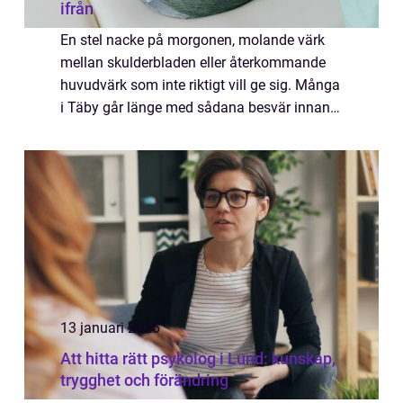
ifrån
En stel nacke på morgonen, molande värk
mellan skulderbladen eller återkommande
huvudvärk som inte riktigt vill ge sig. Många
i Täby går länge med sådana besvär innan
de söker hjälp. En kiropraktor arbetar med
kroppens leder, muskler och nervsystem f...
13 januari 2026
Att hitta rätt psykolog i Lund: kunskap,
trygghet och förändring