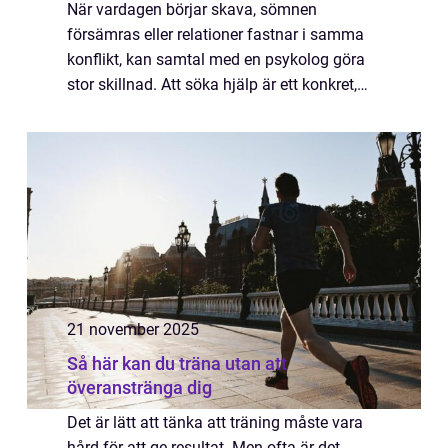
När vardagen börjar skava, sömnen
försämras eller relationer fastnar i samma
konflikt, kan samtal med en psykolog göra
stor skillnad. Att söka hjälp är ett konkret,
modigt steg för att först&arin...
21 november 2025
Så här kan du träna utan att
överanstränga dig
Det är lätt att tänka att träning måste vara
hård för att ge resultat. Men ofta är det