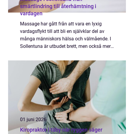
smärtlindring till återhämtning i
vardagen
Massage har gått från att vara en lyxig
vardagsflykt till att bli en självklar del av
många människors hälsa och välmående. I
Sollentuna är utbudet brett, men också mer
specialiserat än många tror. Här finns
behandlingar som inte bara mjukar upp
tröt...
01 juni 2026
Kiropraktor i täby när ryggen säger