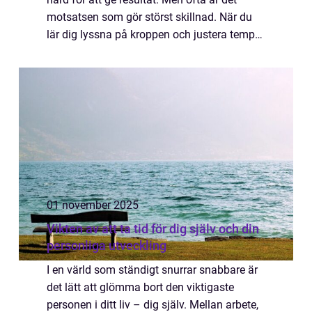
motsatsen som gör störst skillnad. När du
lär dig lyssna på kroppen och justera tempot
blir tr&...
01 november 2025
Vikten av att ta tid för dig själv och din
personliga utveckling
I en värld som ständigt snurrar snabbare är
det lätt att glömma bort den viktigaste
personen i ditt liv – dig själv. Mellan arbete,