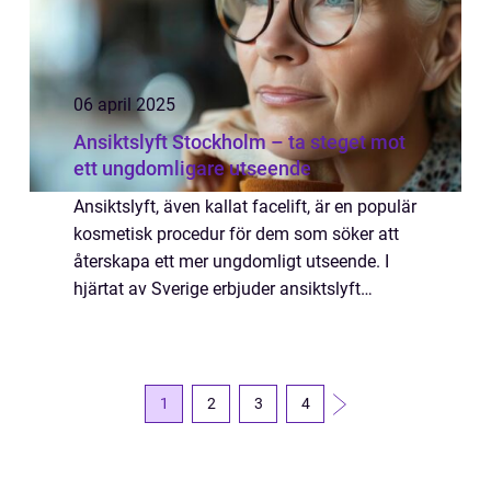
06 april 2025
Ansiktslyft Stockholm – ta steget mot
ett ungdomligare utseende
Ansiktslyft, även kallat facelift, är en populär
kosmetisk procedur för dem som söker att
återskapa ett mer ungdomligt utseende. I
hjärtat av Sverige erbjuder ansiktslyft
Stockholm möjligheten att minska &arin...
1
2
3
4