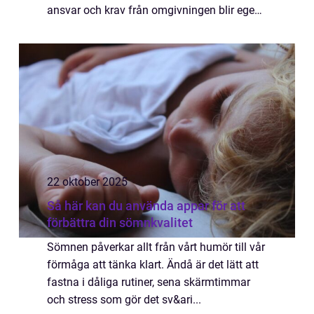
ansvar och krav från omgivningen blir egen
tid ofta något som skjuts u...
22 oktober 2025
Så här kan du använda appar för att
förbättra din sömnkvalitet
Sömnen påverkar allt från vårt humör till vår
förmåga att tänka klart. Ändå är det lätt att
fastna i dåliga rutiner, sena skärmtimmar
och stress som gör det sv&ari...