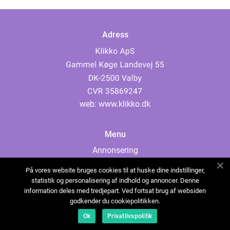
Adress
web:
www.klikko.dk
Menu
Annonsering
Om oss
På vores website bruges cookies til at huske dine indstillinger,
Cookies
statistik og personalisering af indhold og annoncer. Denne
information deles med tredjepart. Ved fortsat brug af websiden
Kontakta oss
godkender du cookiepolitikken.
Sitemap
Ok
Privatlivspolitik