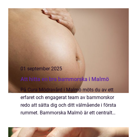
01 september 2025
Att hitta en bra barnmorska i Malmö
På Cura Mödravård i Malmö möts du av ett
erfaret och engagerat team av barnmorskor
redo att sätta dig och ditt välmående i första
rummet. Barnmorska Malmö är ett centralt
begrepp för dem ...