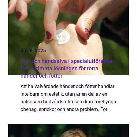
05 juli 2025
Fot- och handsalva i specialutförande:
Den ultimata lösningen för torra
händer och fötter
Att ha välvårdade händer och fötter handlar
inte bara om estetik, utan är en del av en
hälsosam hudvårdsrutin som kan förebygga
obehag, sprickor och andra problem. För
dem som lider av torra fötter ...