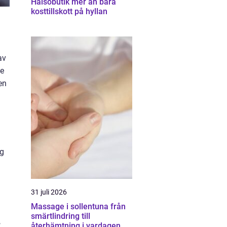
Hälsobutik mer än bara
kosttillskott på hyllan
av
de
en
ng
31 juli 2026
Massage i sollentuna från
smärtlindring till
,
återhämtning i vardagen