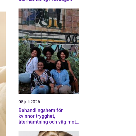
05 juli 2026
Behandlingshem för
kvinnor trygghet,
återhämtning och väg mot
ett eget liv