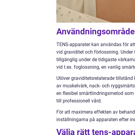
Användningsområden
TENS-apparater kan användas för att 
vid graviditet och förlossning. Unde
tillgänglig under de tidigaste värkar
vid t.ex. foglossning, en vanlig smär
Utöver graviditetsrelaterade tillstån
av muskelvärk, nack- och ryggsmärt
en flexibel smärtlindringsmetod s
till professionell vård.
För att maximera effekten av behandli
inställningarna på apparaten efter in
Välja rätt tens-appar