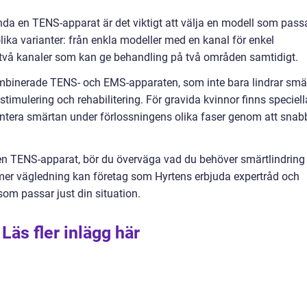
da en TENS-apparat är det viktigt att välja en modell som pass
lika varianter: från enkla modeller med en kanal för enkel
 två kanaler som kan ge behandling på två områden samtidigt.
kombinerade TENS- och EMS-apparaten, som inte bara lindrar smä
imulering och rehabilitering. För gravida kvinnor finns speciell
antera smärtan under förlossningens olika faser genom att snab
 en TENS-apparat, bör du överväga vad du behöver smärtlindring
r mer vägledning kan företag som Hyrtens erbjuda expertråd och
som passar just din situation.
Läs fler inlägg här