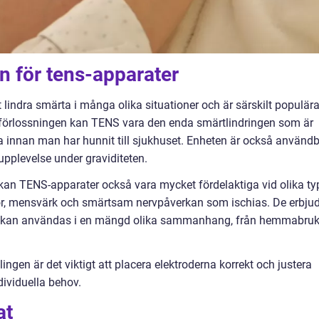
 för tens-apparater
lindra smärta i många olika situationer och är särskilt populär
r förlossningen kan TENS vara den enda smärtlindringen som är
na innan man har hunnit till sjukhuset. Enheten är också använd
tupplevelse under graviditeten.
d kan TENS-apparater också vara mycket fördelaktiga vid olika ty
or, mensvärk och smärtsam nervpåverkan som ischias. De erbju
om kan användas i en mängd olika sammanhang, från hemmabru
ngen är det viktigt att placera elektroderna korrekt och justera
dividuella behov.
at