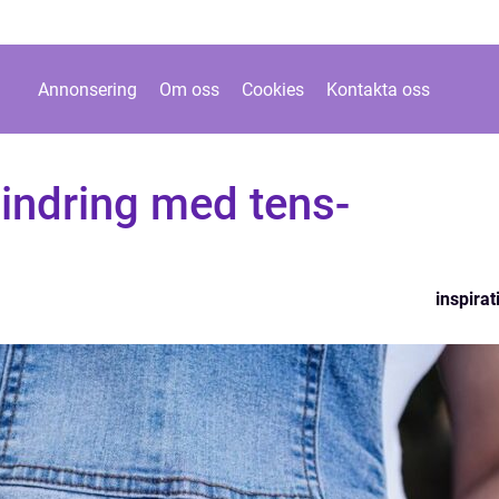
Annonsering
Om oss
Cookies
Kontakta oss
lindring med tens-
inspirat