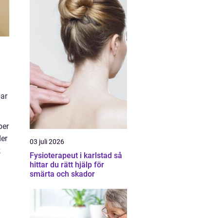
a
bar
per
der
03 juli 2026
k
Fysioterapeut i karlstad så
hittar du rätt hjälp för
smärta och skador