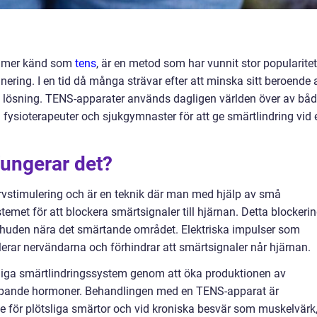
g, mer känd som
tens
, är en metod som har vunnit stor popularitet
nering. I en tid då många strävar efter att minska sitt beroende 
 lösning. TENS-apparater används dagligen världen över av bå
fysioterapeuter och sjukgymnaster för att ge smärtlindring vid 
fungerar det?
ervstimulering och är en teknik där man med hjälp av små
emet för att blockera smärtsignaler till hjärnan. Detta blockeri
å huden nära det smärtande området. Elektriska impulser som
rar nervändarna och förhindrar att smärtsignaler når hjärnan.
iga smärtlindringssystem genom att öka produktionen av
mpande hormoner. Behandlingen med en TENS-apparat är
 för plötsliga smärtor och vid kroniska besvär som muskelvärk