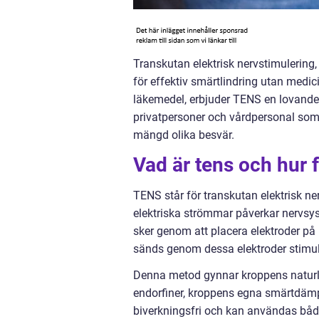
Transkutan elektrisk nervstimulerin
för effektiv smärtlindring utan medici
läkemedel, erbjuder TENS en lovande
privatpersoner och vårdpersonal som 
mängd olika besvär.
Vad är tens och hur 
TENS står för transkutan elektrisk n
elektriska strömmar påverkar nervsyst
sker genom att placera elektroder p
sänds genom dessa elektroder stimule
Denna metod gynnar kroppens naturl
endorfiner, kroppens egna smärtdä
biverkningsfri och kan användas både