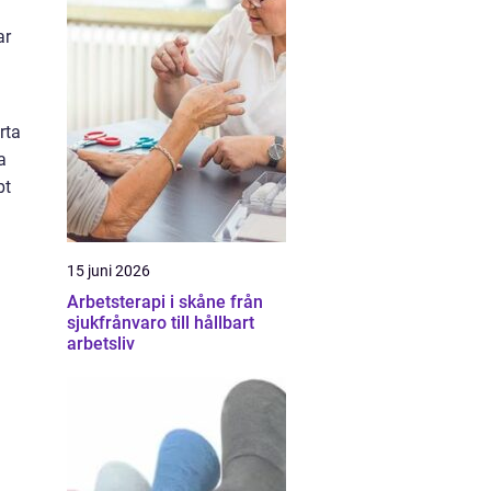
ar
rta
a
bt
15 juni 2026
Arbetsterapi i skåne från
sjukfrånvaro till hållbart
arbetsliv