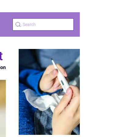
t
ion