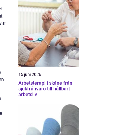
er
et
att
s
15 juni 2026
en
Arbetsterapi i skåne från
sjukfrånvaro till hållbart
arbetsliv
h
re