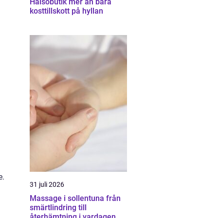
Hälsobutik mer än bara
kosttillskott på hyllan
e.
31 juli 2026
Massage i sollentuna från
smärtlindring till
återhämtning i vardagen