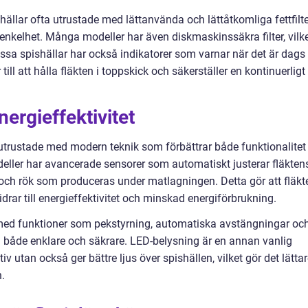
shällar ofta utrustade med lättanvända och lättåtkomliga fettfilt
enkelhet. Många modeller har även diskmaskinssäkra filter, vilk
issa spishällar har också indikatorer som varnar när det är dags 
r till att hålla fläkten i toppskick och säkerställer en kontinuerligt
ergieffektivitet
 utrustade med modern teknik som förbättrar både funktionalitet
ler har avancerade sensorer som automatiskt justerar fläkten
och rök som produceras under matlagningen. Detta gör att fläkt
bidrar till energieffektivitet och minskad energiförbrukning.
ed funktioner som pekstyrning, automatiska avstängningar oc
n både enklare och säkrare. LED-belysning är en annan vanlig
v utan också ger bättre ljus över spishällen, vilket gör det lätta
.