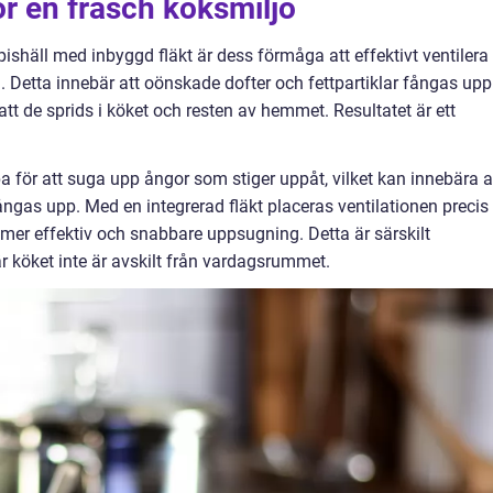
för en fräsch köksmiljö
shäll med inbyggd fläkt är dess förmåga att effektivt ventilera
. Detta innebär att oönskade dofter och fettpartiklar fångas upp
att de sprids i köket och resten av hemmet. Resultatet är ett
a för att suga upp ångor som stiger uppåt, vilket kan innebära a
ngas upp. Med en integrerad fläkt placeras ventilationen precis
en mer effektiv och snabbare uppsugning. Detta är särskilt
r köket inte är avskilt från vardagsrummet.