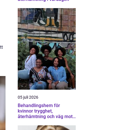
tt
05 juli 2026
Behandlingshem för
kvinnor trygghet,
återhämtning och väg mot
ett eget liv