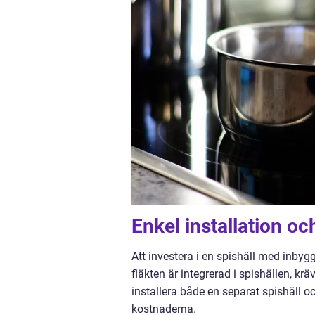
Enkel installation oc
Att investera i en spishäll med inbyg
fläkten är integrerad i spishällen, k
installera både en separat spishäll o
kostnaderna.