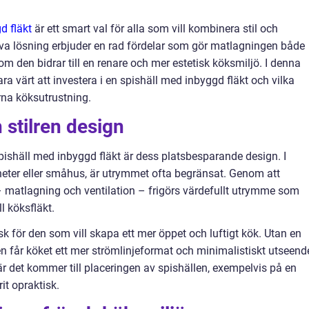
d fläkt
är ett smart val för alla som vill kombinera stil och
tiva lösning erbjuder en rad fördelar som gör matlagningen både
 den bidrar till en renare och mer estetisk köksmiljö. I denna
ara värt att investera i en spishäll med inbyggd fläkt och vilka
na köksutrustning.
stilren design
pishäll med inbyggd fläkt är dess platsbesparande design. I
eter eller småhus, är utrymmet ofta begränsat. Genom att
– matlagning och ventilation – frigörs värdefullt utrymme som
l köksfläkt.
sk för den som vill skapa ett mer öppet och luftigt kök. Utan en
 får köket ett mer strömlinjeformat och minimalistiskt utseend
när det kommer till placeringen av spishällen, exempelvis på en
it opraktisk.