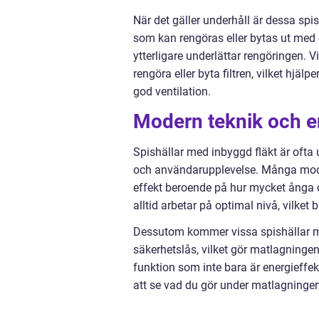
När det gäller underhåll är dessa spi
som kan rengöras eller bytas ut med 
ytterligare underlättar rengöringen. V
rengöra eller byta filtren, vilket hjälpe
god ventilation.
Modern teknik och en
Spishällar med inbyggd fläkt är ofta
och användarupplevelse. Många model
effekt beroende på hur mycket ånga 
alltid arbetar på optimal nivå, vilket 
Dessutom kommer vissa spishällar m
säkerhetslås, vilket gör matlagninge
funktion som inte bara är energieffekti
att se vad du gör under matlagningen