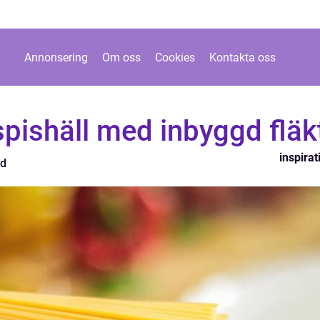
Annonsering
Om oss
Cookies
Kontakta oss
 spishäll med inbyggd fläk
inspirat
nd