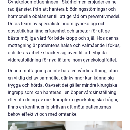
Gynekologmottagningen i Skärholmen erbjuder en hel
rad tjänster, från att hantera blödningsstörningar och
hormonella obalanser till att ge råd om preventivmedel.
Deras team av specialister inom gynekologi och
obstetrik har lång erfarenhet och arbetar för att ge
bästa möjliga vård för både kropp och själ. Hos denna
mottagning är patientens hälsa och välmående i fokus,
och deras arbete sträcker sig även till att erbjuda
vidareutbildning för nya läkare inom gynekologifältet.
Denna mottagning är inte bara en vårdinrättning, utan
en viktig del av samhället där kvinnor kan känna sig
trygga och hörda. Oavsett det gäller mindre kirurgiska
ingrepp som kan hanteras i en öppenvårdsinställning
eller utredning av mer komplexa gynekologiska frågor,
finns en kontinuerlig strävan att möta patienternas
behov effektivt och med omtanke.