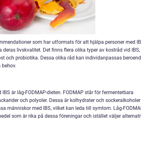
kommendationer som har utformats för att hjälpa personer med I
eras livskvalitet. Det finns flera olika typer av kostråd vid IBS,
kost och probiotika. Dessa olika råd kan individanpassas beroen
 behov.
d IBS är låg-FODMAP-dieten. FODMAP står för fermenterbara
ackarider och polyoler. Dessa är kolhydrater och sockeralkoholer
issa människor med IBS, vilket kan leda till symtom. Låg-FODMA
edel som är rika på dessa föreningar och istället väljer alternati