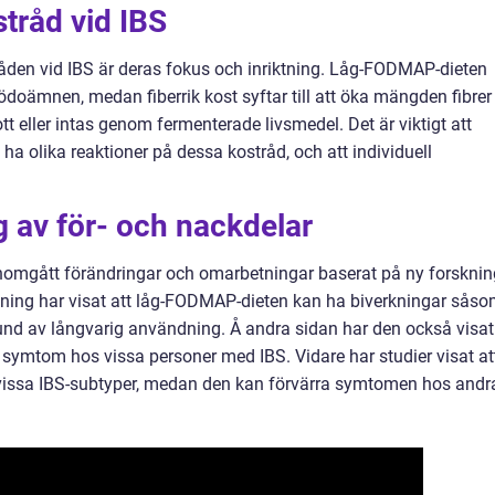
stråd vid IBS
tråden vid IBS är deras fokus och inriktning. Låg-FODMAP-dieten
ödoämnen, medan fiberrik kost syftar till att öka mängden fibrer 
tt eller intas genom fermenterade livsmedel. Det är viktigt att
ha olika reaktioner på dessa kostråd, och att individuell
 av för- och nackdelar
genomgått förändringar och omarbetningar baserat på ny forsknin
skning har visat att låg-FODMAP-dieten kan ha biverkningar sås
rund av långvarig användning. Å andra sidan har den också visat
ra symtom hos vissa personer med IBS. Vidare har studier visat at
ör vissa IBS-subtyper, medan den kan förvärra symtomen hos andr