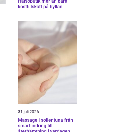
Hälsobutik mer än bara
kosttillskott på hyllan
31 juli 2026
Massage i sollentuna från
smärtlindring till
återhämtning i vardagen