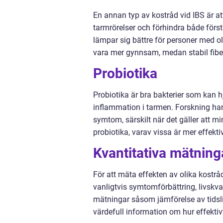
En annan typ av kostråd vid IBS är att 
tarmrörelser och förhindra både försto
lämpar sig bättre för personer med o
vara mer gynnsam, medan stabil fibe
Probiotika
Probiotika är bra bakterier som kan h
inflammation i tarmen. Forskning har v
symtom, särskilt när det gäller att m
probiotika, varav vissa är mer effekt
Kvantitativa mätning
För att mäta effekten av olika kostrå
vanligtvis symtomförbättring, livskva
mätningar såsom jämförelse av tidsl
värdefull information om hur effektivt