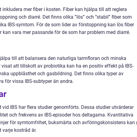
inkludera mer fiber i kosten. Fiber kan hjälpa till att reglera
ppning och diarré. Det finns olika ”lös” och ”stabil” fiber som
lika IBS-symtom. För de som lider av förstoppning kan lös fiber
r kan vara mer passande för de som har problem med diarré.
jälpa till att balansera den naturliga tarmfloran och minska
isat att tillskott av probiotika kan ha en positiv effekt på IBS-
inska uppblåsthet och gasbildning. Det finns olika typer av
iva för vissa IBS-subtyper än andra.
ar
d vid IBS har flera studier genomförts. Dessa studier utvärderar
litet och frekvens av IBS-episoder hos deltagarna. Kvantitativa
injer för symtomfrihet, buksmärta och avföringskonsistens kan 
 varje kostråd är.