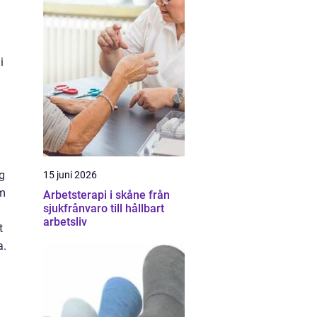
i
g
15 juni 2026
om
Arbetsterapi i skåne från
sjukfrånvaro till hållbart
arbetsliv
t
a.