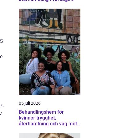
BS
de
05 juli 2026
P-
Behandlingshem för
v
kvinnor trygghet,
återhämtning och väg mot
ett eget liv