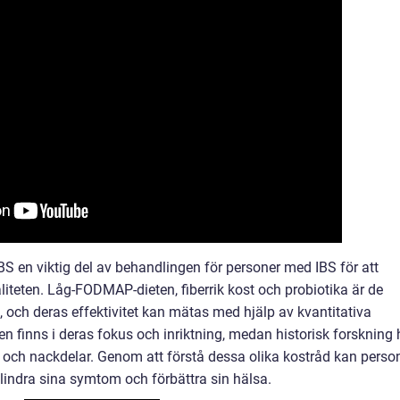
S en viktig del av behandlingen för personer med IBS för att
iteten. Låg-FODMAP-dieten, fiberrik kost och probiotika är de
, och deras effektivitet kan mätas med hjälp av kvantitativa
n finns i deras fokus och inriktning, medan historisk forskning 
r- och nackdelar. Genom att förstå dessa olika kostråd kan perso
 lindra sina symtom och förbättra sin hälsa.