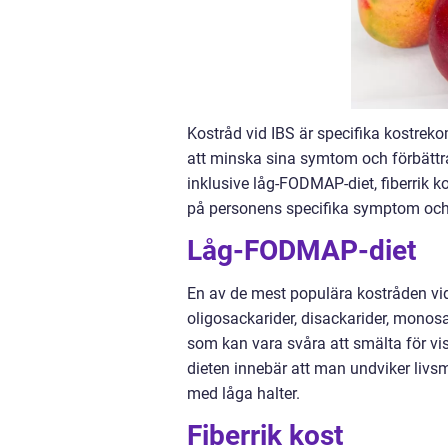
Kostråd vid IBS är specifika kostre
att minska sina symtom och förbättra d
inklusive låg-FODMAP-diet, fiberrik 
på personens specifika symptom och
Låg-FODMAP-diet
En av de mest populära kostråden vi
oligosackarider, disackarider, monos
som kan vara svåra att smälta för v
dieten innebär att man undviker livsm
med låga halter.
Fiberrik kost