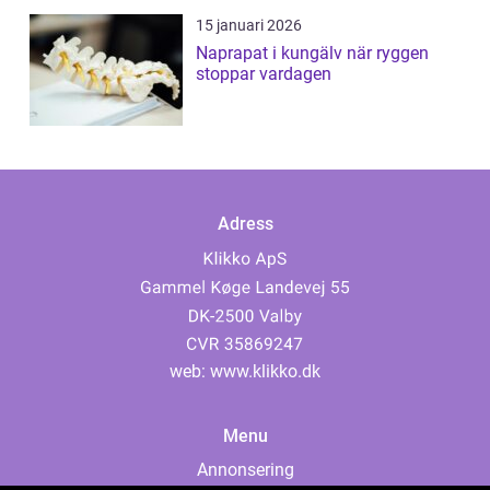
15 januari 2026
Naprapat i kungälv när ryggen
stoppar vardagen
Adress
web:
www.klikko.dk
Menu
Annonsering