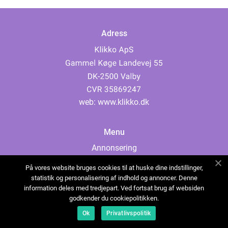
Adress
web:
www.klikko.dk
Menu
Annonsering
Om oss
På vores website bruges cookies til at huske dine indstillinger,
Cookies
statistik og personalisering af indhold og annoncer. Denne
information deles med tredjepart. Ved fortsat brug af websiden
Kontakta oss
godkender du cookiepolitikken.
Sitemap
Ok
Privatlivspolitik