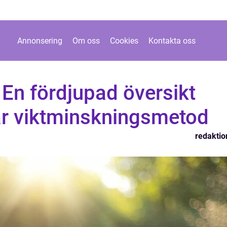
Annonsering
Om oss
Cookies
Kontakta oss
: En fördjupad översikt
är viktminskningsmetod
redaktio