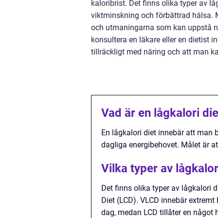
kaloribrist. Det finns olika typer av lå
viktminskning och förbättrad hälsa. 
och utmaningarna som kan uppstå när m
konsultera en läkare eller en dietist 
tillräckligt med näring och att man k
Vad är en lågkalori di
En lågkalori diet innebär att man b
dagliga energibehovet. Målet är att 
Vilka typer av lågkalor
Det finns olika typer av lågkalori 
Diet (LCD). VLCD innebär extremt b
dag, medan LCD tillåter en något h