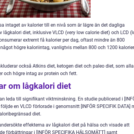
sa intaget av kalorier till en nivå som är lägre än det dagliga
v lågkalori diet, inklusive VLCD (very low calorie diet) och LCD (
konsumerar extremt få kalorier per dag, oftast mindre än 800
n något högre kaloriintag, vanligtvis mellan 800 och 1200 kalorie
nkluderar också Atkins diet, ketogen diet och paleo diet, som alla
 och högre intag av protein och fett.
ar om lågkalori diet
kan leda till signifikant viktminskning. En studie publicerad i [IN
följde en VLCD förlorade i genomsnitt [INFÖR SPECIFIK DATA] 
kaloribegränsad diet.
ersökte effekterna av lågkalori diet på hälsa och visade att
vde förbättringar i [INFÖR SPECIFIKA HÄLSOMÄTT] samt