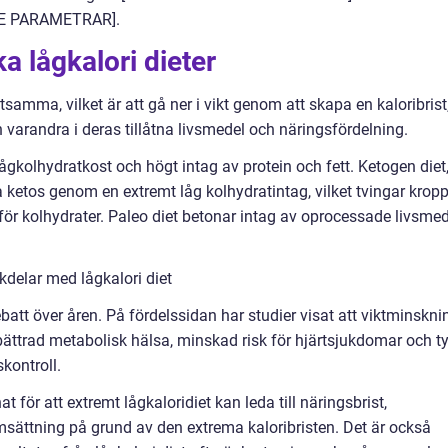
DE PARAMETRAR].
ka lågkalori dieter
etsamma, vilket är att gå ner i vikt genom att skapa en kaloribrist
n varandra i deras tillåtna livsmedel och näringsfördelning.
lågkolhydratkost och högt intag av protein och fett. Ketogen diet
ra ketos genom en extremt låg kolhydratintag, vilket tvingar krop
 för kolhydrater. Paleo diet betonar intag av oprocessade livsme
delar med lågkalori diet
ebatt över åren. På fördelssidan har studier visat att viktminskni
rbättrad metabolisk hälsa, minskad risk för hjärtsjukdomar och t
kontroll.
 för att extremt lågkaloridiet kan leda till näringsbrist,
ttning på grund av den extrema kaloribristen. Det är också