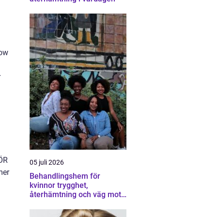
low
r
FÖR
05 juli 2026
mer
Behandlingshem för
kvinnor trygghet,
återhämtning och väg mot
ett eget liv