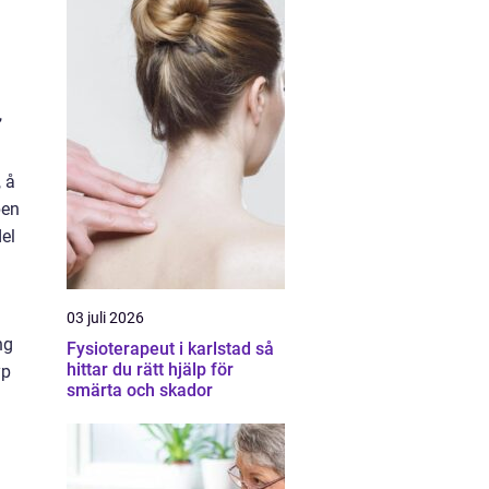
,
, å
pen
del
03 juli 2026
ng
Fysioterapeut i karlstad så
hittar du rätt hjälp för
yp
smärta och skador