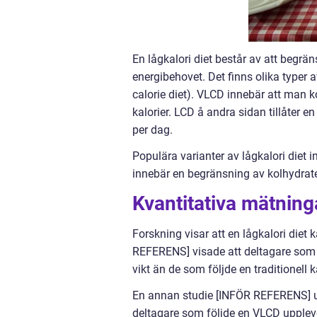
En lågkalori diet består av att begrän
energibehovet. Det finns olika typer a
calorie diet). VLCD innebär att man 
kalorier. LCD å andra sidan tillåter e
per dag.
Populära varianter av lågkalori diet i
innebär en begränsning av kolhydrater
Kvantitativa mätning
Forskning visar att en lågkalori diet 
REFERENS] visade att deltagare som 
vikt än de som följde en traditionell 
En annan studie [INFÖR REFERENS] und
deltagare som följde en VLCD upple