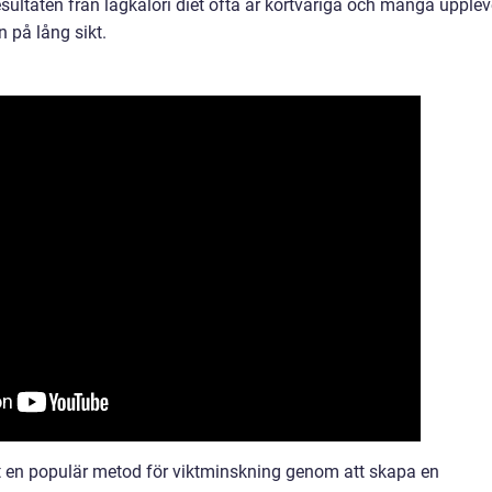
esultaten från lågkalori diet ofta är kortvariga och många upplev
n på lång sikt.
t en populär metod för viktminskning genom att skapa en