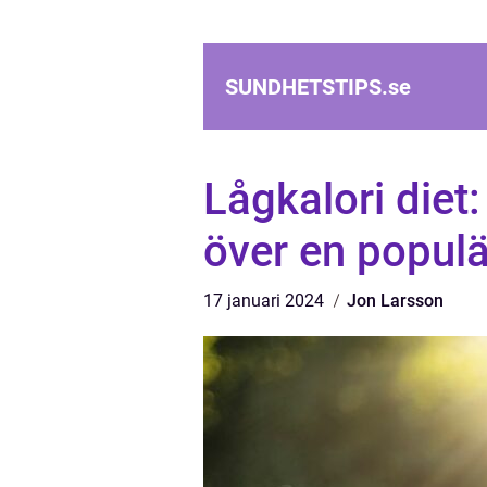
SUNDHETSTIPS.
se
Lågkalori diet
över en popul
17 januari 2024
Jon Larsson