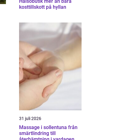
Hälsobutik mer än bara
kosttillskott på hyllan
31 juli 2026
Massage i sollentuna från
smärtlindring till
återhämtning i vardagen