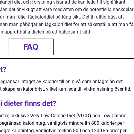
gkalori diet och forskning visar att de kan leda till signifikant
Men det är viktigt att vara medveten om de potentiella nackdela
an följer lågkaloridiet på lång sikt. Det är alltid bäst att
innan man påbörjar en lågkalori diet för att säkerställa att man få
an upprätthålla dieten på ett hälsosamt sätt.
FAQ
et?
egränsar intaget av kalorier till en nivå som är lägre än det
skapa en kaloribrist, vilket kan leda till viktminskning över tid.
i dieter finns det?
dieter, inklusive Very Low Calorie Diet (VLCD) och Low Calorie
egränsad kaloriintag, vanligtvis mindre än 800 kalorier per
ögre kaloriintag, vanligtvis mellan 800 och 1200 kalorier per