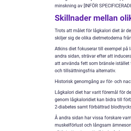
minskning av [INFÖR SPECIFICERA
Skillnader mellan oli
Trots att målet för lågkalori diet är d
skiljer sig de olika dietmetoderna frå
Atkins diet fokuserar till exempel på 
andra sidan, strävar efter att induce
att använda fett som bränsle istället
och tillsättningsfria alternativ.
Historisk genomgång av för- och nack
Lågkalori diet har varit föremål för d
genom lågkaloridiet kan bidra till fö
2-diabetes samt förbättrad blodtrycks
Å andra sidan har vissa forskare varnat
muskelförlust och långsam ämnesomsä