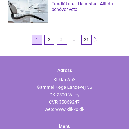
Tandläkare i Halmstad: Allt du
behöver veta
1
2
3
…
21
Adress
web:
www.klikko.dk
Menu