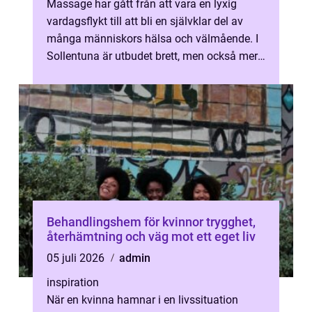
Massage har gått från att vara en lyxig
vardagsflykt till att bli en självklar del av
många människors hälsa och välmående. I
Sollentuna är utbudet brett, men också mer
specialiserat än många tror. Hä...
Behandlingshem för kvinnor trygghet,
återhämtning och väg mot ett eget liv
05 juli 2026
admin
inspiration
När en kvinna hamnar i en livssituation