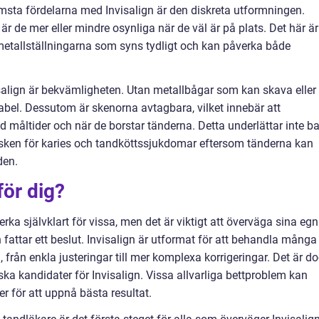
ämsta fördelarna med Invisalign är den diskreta utformningen.
 de mer eller mindre osynliga när de väl är på plats. Det här är
a metallställningarna som syns tydligt och kan påverka både
align är bekvämligheten. Utan metallbågar som kan skava eller
tabel. Dessutom är skenorna avtagbara, vilket innebär att
 måltider och när de borstar tänderna. Detta underlättar inte b
isken för karies och tandköttssjukdomar eftersom tänderna kan
den.
 för dig?
rka självklart för vissa, men det är viktigt att överväga sina eg
fattar ett beslut. Invisalign är utformat för att behandla många
 från enkla justeringar till mer komplexa korrigeringar. Det är d
aliska kandidater för Invisalign. Vissa allvarliga bettproblem kan
er för att uppnå bästa resultat.