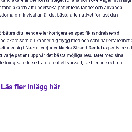
tandläkare är det första steget för alla som överväger Invisalign
 tandläkaren att undersöka patientens tänder och använda
bedöma om Invisalign är det bästa alternativet för just den
rbättra ditt leende eller korrigera en specifik tandrelaterad
n tandläkare som du känner dig trygg med och som har erfarenhet 
efinner sig i Nacka, erbjuder
Nacka Strand Dental
expertis och 
att varje patient uppnår det bästa möjliga resultatet med sina
ledning kan du se fram emot ett vackert, rakt leende och en
Läs fler inlägg här