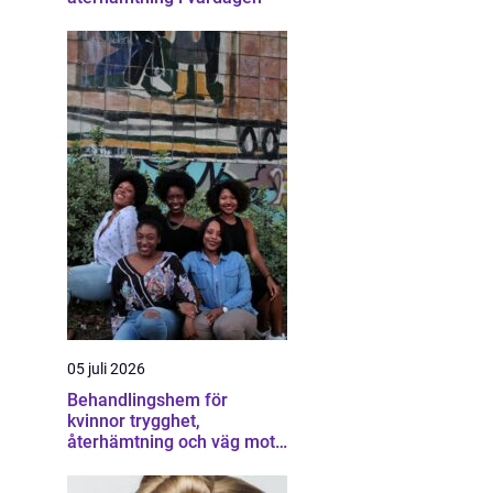
05 juli 2026
Behandlingshem för
kvinnor trygghet,
återhämtning och väg mot
ett eget liv