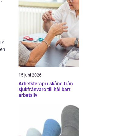
.
av
den
15 juni 2026
Arbetsterapi i skåne från
sjukfrånvaro till hållbart
arbetsliv