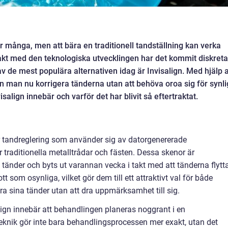
för många, men att bära en traditionell tandställning kan verka
takt med den teknologiska utvecklingen har det kommit diskreta
 av de mest populära alternativen idag är Invisalign. Med hjälp 
 man nu korrigera tänderna utan att behöva oroa sig för synl
salign innebär och varför det har blivit så eftertraktat.
 tandreglering som använder sig av datorgenererade
r traditionella metalltrådar och fästen. Dessa skenor är
 tänder och byts ut varannan vecka i takt med att tänderna flytt
tt som osynliga, vilket gör dem till ett attraktivt val för både
a sina tänder utan att dra uppmärksamhet till sig.
gn innebär att behandlingen planeras noggrant i en
teknik gör inte bara behandlingsprocessen mer exakt, utan det