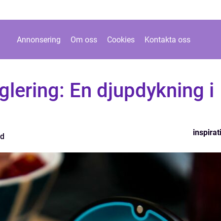
Annonsering
Om oss
Cookies
Kontakta oss
glering: En djupdykning i
inspirat
nd