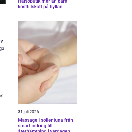
Hälsobutik mer än bara
kosttillskott på hyllan
av
iga
as.
31 juli 2026
Massage i sollentuna från
smärtlindring till
återhämtning i vardagen