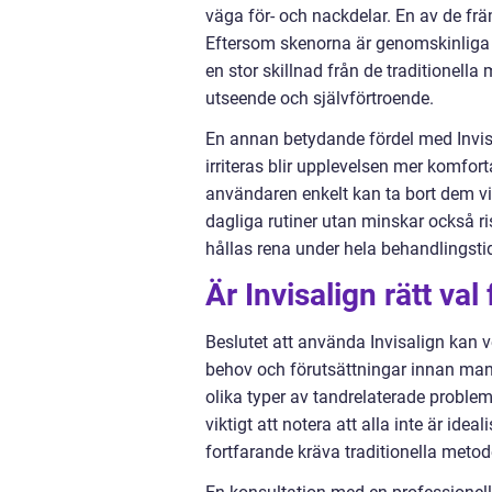
väga för- och nackdelar. En av de fr
Eftersom skenorna är genomskinliga är
en stor skillnad från de traditionell
utseende och självförtroende.
En annan betydande fördel med Invis
irriteras blir upplevelsen mer komfor
användaren enkelt kan ta bort dem vid
dagliga rutiner utan minskar också r
hållas rena under hela behandlingsti
Är Invisalign rätt val
Beslutet att använda Invisalign kan ve
behov och förutsättningar innan man 
olika typer av tandrelaterade problem,
viktigt att notera att alla inte är ide
fortfarande kräva traditionella metod