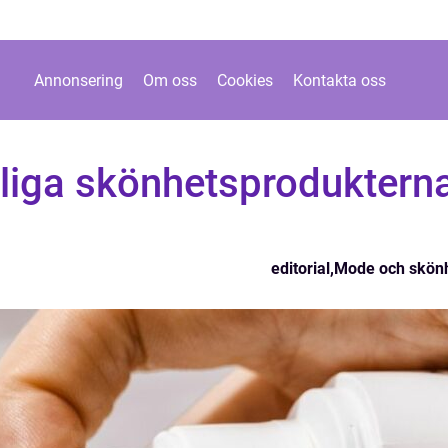
Annonsering
Om oss
Cookies
Kontakta oss
rliga skönhetsproduktern
editorial
,
Mode och skön