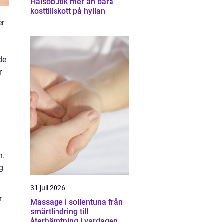
Hälsobutik mer än bara
kosttillskott på hyllan
er
de
r
n.
ig
31 juli 2026
r
Massage i sollentuna från
smärtlindring till
återhämtning i vardagen