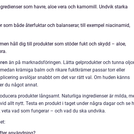
ngredienser som havre, aloe vera och kamomill. Undvik starka
 som både återfuktar och balanserar, till exempel niacinamid,
men håll dig till produkter som stöder fukt och skydd – aloe,
bra.
uren
än på marknadsföringen. Lätta gelprodukter och tunna oljo
, medan krämiga balm och rikare fuktkrämer passar torr eller
plicering avslöjar snabbt om det var rätt val. Om huden känns
ver du något annat.
roducera produkter långsamt. Naturliga ingredienser är milda, m
vid allt nytt. Testa en produkt i taget under några dagar och se 
att veta vad som fungerar – och vad du ska undvika.
et:
efter användning?