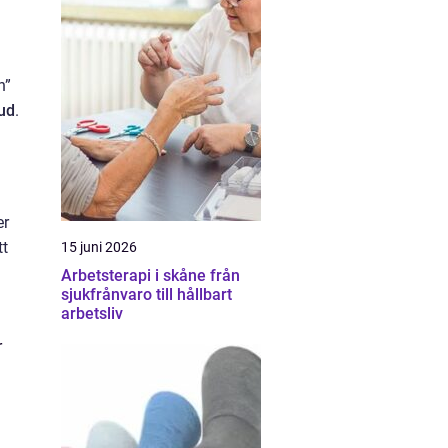
n”
hud
.
er
tt
15 juni 2026
Arbetsterapi i skåne från
sjukfrånvaro till hållbart
arbetsliv
r