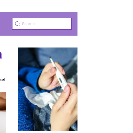
a
het