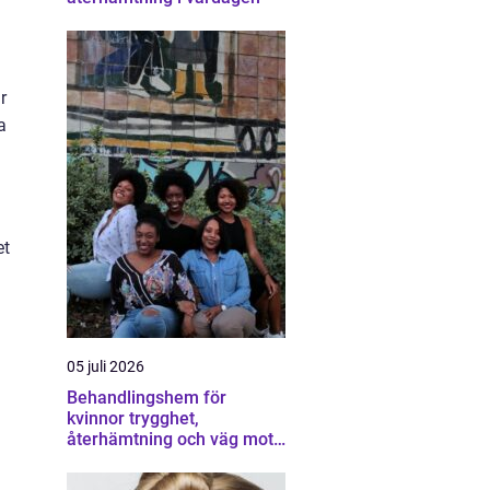
r
a
et
05 juli 2026
Behandlingshem för
kvinnor trygghet,
återhämtning och väg mot
ett eget liv