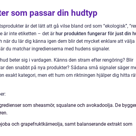
ter som passar din hudtyp
produkter är det lätt att gå vilse bland ord som “ekologisk”, “re
e är inte etiketten – det är
hur produkten fungerar för just din 
 när du lär dig känna igen dem blir det mycket enklare att välja
 när du matchar ingredienserna med hudens signaler.
n hud beter sig i vardagen. Känns den stram efter rengöring? Blir
rar den snabbt på nya produkter? Sådana små signaler säger m
en exakt kategori, men ett hum om riktningen hjälper dig hitta rä
er:
ngredienser som sheasmör, squalane och avokadoolja. De bygge
ren.
jojoba och grapefruktkärneolja, samt balanserande extrakt som