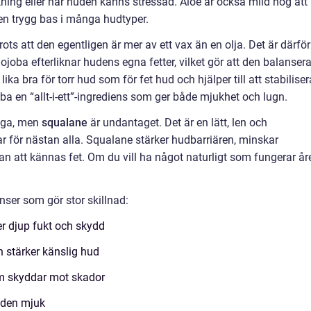
rakning eller när huden känns stressad. Aloe är också mild nog att
l en trygg bas i många hudtyper.
 trots att den egentligen är mer av ett vax än en olja. Det är därför
Jojoba efterliknar hudens egna fetter, vilket gör att den balansera
r lika bra för torr hud som för fet hud och hjälper till att stabiliser
ba en “allt-i-ett”-ingrediens som ger både mjukhet och lugn.
unga, men
squalane
är undantaget. Det är en lätt, len och
 för nästan alla. Squalane stärker hudbarriären, minskar
n att kännas fet. Om du vill ha något naturligt som fungerar år
nser som gör stor skillnad:
er djup fukt och skydd
h stärker känslig hud
om skyddar mot skador
uden mjuk