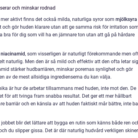
nserar och minskar rodnad
 mer aktivt finns det också milda, naturliga syror som
mjölksyra
igt och gör huden klarare utan att ge samma risk för irritation so
ra bra för dig som vill ha en jämnare ton utan att gå på hårdare
r
niacinamid
, som visserligen är naturligt förekommande men of
 naturlig. Men den är så mild och effektiv att den ofta letar sig
inamid stärker hudbarriären, minskar porernas synlighet och gör
n av de mest allsidiga ingredienserna du kan välja.
nika är hur de arbetar tillsammans med huden, inte mot den. De
et för att tvinga fram snabba resultat. Det ger ett mer hållbart
are barriär och en känsla av att huden faktiskt mår bättre, inte b
 jobbet blir det lättare att bygga en rutin som känns både ren oc
, och du slipper gissa. Det är där naturlig hudvård verkligen skine