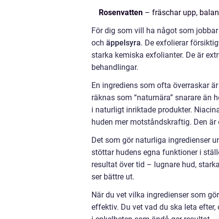
Rosenvatten
– fräschar upp, bala
För dig som vill ha något som jobbar
och
äppelsyra
. De exfolierar försikt
starka kemiska exfolianter. De är ext
behandlingar.
En ingrediens som ofta överraskar ä
räknas som “naturnära” snarare än helt
i naturligt inriktade produkter. Niac
huden mer motståndskraftig. Den är e
Det som gör naturliga ingredienser u
stöttar hudens egna funktioner i ställ
resultat över tid – lugnare hud, stark
ser bättre ut.
När du vet vilka ingredienser som gör
effektiv. Du vet vad du ska leta efter