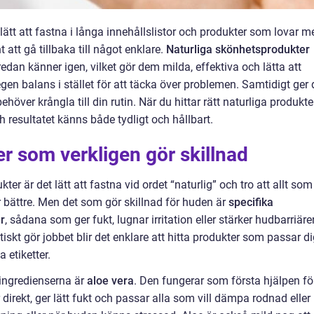
lätt att fastna i långa innehållslistor och produkter som lovar m
 att gå tillbaka till något enklare.
Naturliga skönhetsprodukter
dan känner igen, vilket gör dem milda, effektiva och lätta att
egen balans i stället för att täcka över problemen. Samtidigt ger 
höver krångla till din rutin. När du hittar rätt naturliga produkte
 resultatet känns både tydligt och hållbart.
er som verkligen gör skillnad
er är det lätt att fastna vid ordet “naturlig” och tro att allt som
 bättre. Men det som gör skillnad för huden är
specifika
r
, sådana som ger fukt, lugnar irritation eller stärker hudbarriäre
iskt gör jobbet blir det enklare att hitta produkter som passar d
 etiketter.
ingredienserna är
aloe vera
. Den fungerar som första hjälpen fö
r direkt, ger lätt fukt och passar alla som vill dämpa rodnad eller