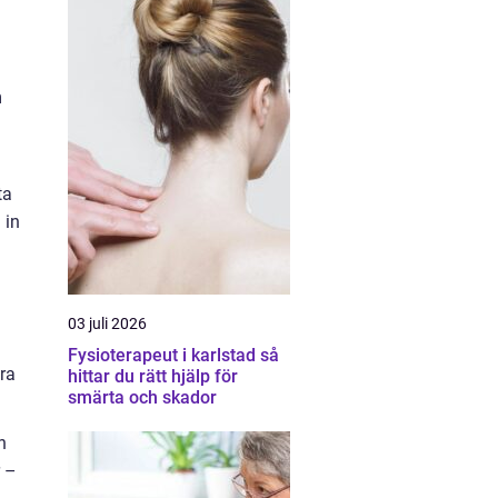
m
ta
 in
03 juli 2026
Fysioterapeut i karlstad så
ara
hittar du rätt hjälp för
smärta och skador
h
r –