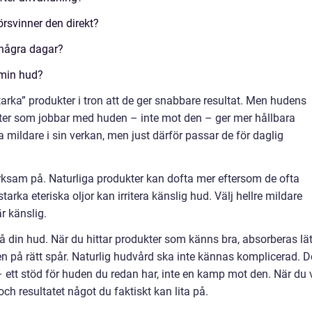
försvinner den direkt?
 några dagar?
 min hud?
tarka” produkter i tron att de ger snabbare resultat. Men hudens
kter som jobbar med huden – inte mot den – ger mer hållbara
ta mildare i sin verkan, men just därför passar de för daglig
rksam på. Naturliga produkter kan dofta mer eftersom de ofta
tarka eteriska oljor kan irritera känslig hud. Välj hellre mildare
är känslig.
 på din hud. När du hittar produkter som känns bra, absorberas lät
igen på rätt spår. Naturlig hudvård ska inte kännas komplicerad. 
– ett stöd för huden du redan har, inte en kamp mot den. När du 
 och resultatet något du faktiskt kan lita på.