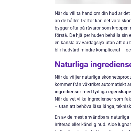
När du vill ta hand om din hud är det 
än de håller. Därför kan det vara skönt
bygger ofta på råvaror som kroppen re
förstå. De hjälper huden behålla sin 
en känsla av vardagslyx utan att du be
blir hudvård mindre komplicerat – och
Naturliga ingrediens
När du väljer naturliga skönhetsprodukt
kommer från växtriket automatiskt är
ingredienser med tydliga egenskape
När du vet vilka ingredienser som fakt
– utan att behöva läsa långa, tekniska
En av de mest användbara naturliga 
irriterad eller känslig hud. Aloe lugna