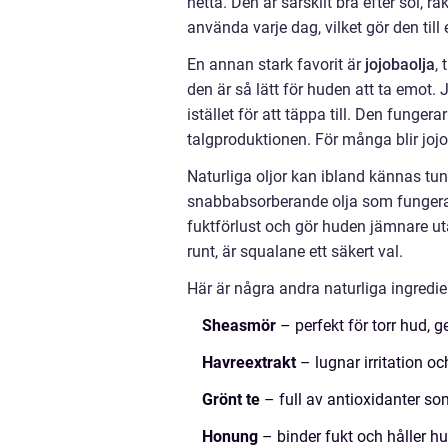
hetta. Den är särskilt bra efter sol, 
använda varje dag, vilket gör den til
En annan stark favorit är
jojobaolja
,
den är så lätt för huden att ta emot. 
istället för att täppa till. Den fungera
talgproduktionen. För många blir jojo
Naturliga oljor kan ibland kännas t
snabbabsorberande olja som fungerar
fuktförlust och gör huden jämnare uta
runt, är squalane ett säkert val.
Här är några andra naturliga ingredie
Sheasmör
– perfekt för torr hud, g
Havreextrakt
– lugnar irritation oc
Grönt te
– full av antioxidanter s
Honung
– binder fukt och håller h