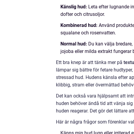
Känslig hud:
Leta efter lugnande i
dofter och citrusoljor.
Kombinerad hud:
Använd produkter
squalane och rosenvatten.
Normal hud:
Du kan välja bredare, 
jojoba eller milda extrakt fungerar 
Ett bra knep är att tänka mer på
text
lämpar sig bättre för fetare hudtyper
stressad hud. Hudens känsla efter ap
klibbig, stram eller övermättad behö
Det kan också vara hjälpsamt att int
huden behöver ändå tid att vänja sig 
huden reagerar. Det gör det lättare 
Här är några frågor som förenklar val
Känns min hud lugn eller irriterad 