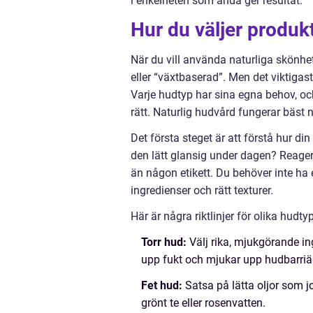
i enkelheten som ändå ger resultat.
Hur du väljer produk
När du vill använda naturliga skönhets
eller “växtbaserad”. Men det viktigast
Varje hudtyp har sina egna behov, och
rätt. Naturlig hudvård fungerar bäst
Det första steget är att förstå hur di
den lätt glansig under dagen? Reage
än någon etikett. Du behöver inte ha 
ingredienser och rätt texturer.
Här är några riktlinjer för olika hudtyp
Torr hud:
Välj rika, mjukgörande i
upp fukt och mjukar upp hudbarriä
Fet hud:
Satsa på lätta oljor som 
grönt te eller rosenvatten.