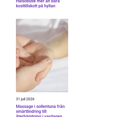
Hälsobutik mer än bara
kosttillskott på hyllan
31 juli 2026
Massage i sollentuna från
smärtlindring till
återhämtning i vardagen