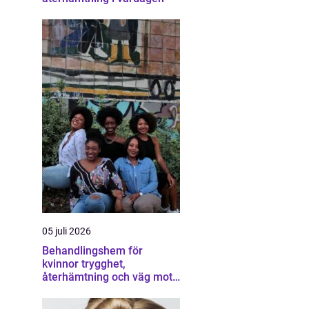
05 juli 2026
Behandlingshem för
kvinnor trygghet,
återhämtning och väg mot
ett eget liv