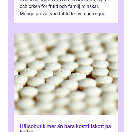
och orken för fritid och familj minskar.
Många provar värktabletter, vila och egna
övningar länge innan de söker ...
Hälsobutik mer än bara kosttillskott på