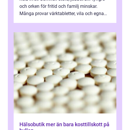
och orken för fritid och familj minskar.
Många provar värktabletter, vila och egna
övningar länge innan de söker ...
Hälsobutik mer än bara kosttillskott på