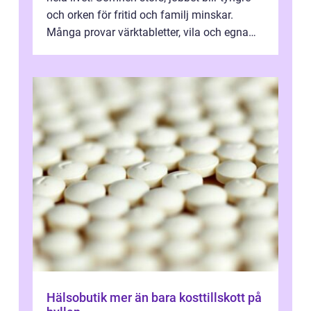
och orken för fritid och familj minskar.
Många provar värktabletter, vila och egna
övningar länge innan de söker ...
Hälsobutik mer än bara kosttillskott på