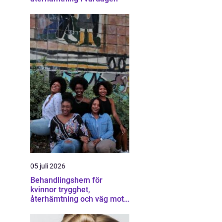
05 juli 2026
Behandlingshem för
kvinnor trygghet,
återhämtning och väg mot
ett eget liv