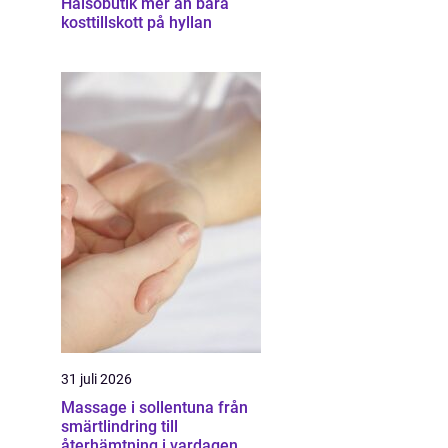
Hälsobutik mer än bara
kosttillskott på hyllan
31 juli 2026
Massage i sollentuna från
smärtlindring till
återhämtning i vardagen