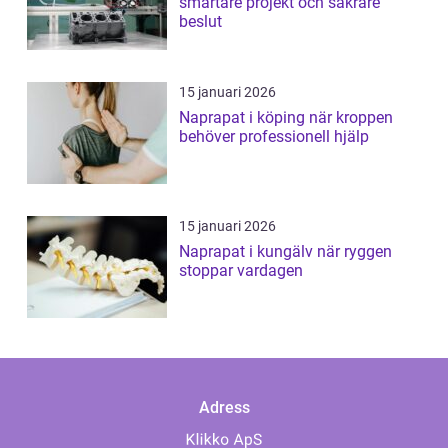
smartare projekt och säkrare
beslut
15 januari 2026
Naprapat i köping när kroppen
behöver professionell hjälp
15 januari 2026
Naprapat i kungälv när ryggen
stoppar vardagen
Adress