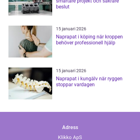
smartare projekt och säkrare
beslut
15 januari 2026
Naprapat i köping när kroppen
behöver professionell hjälp
15 januari 2026
Naprapat i kungälv när ryggen
stoppar vardagen
Adress