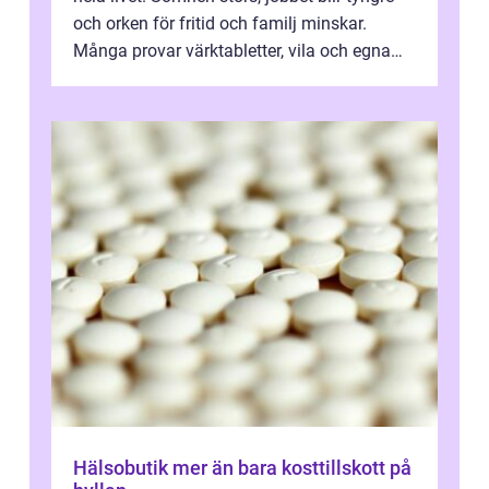
och orken för fritid och familj minskar.
Många provar värktabletter, vila och egna
övningar länge innan de söker ...
Hälsobutik mer än bara kosttillskott på