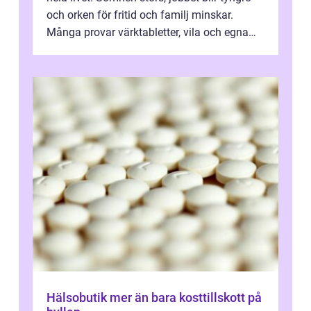
och orken för fritid och familj minskar.
Många provar värktabletter, vila och egna
övningar länge innan de söker ...
Hälsobutik mer än bara kosttillskott på