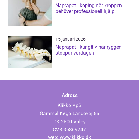
Naprapat i köping när kroppen
behöver professionell hjälp
15 januari 2026
Naprapat i kungälv när ryggen
stoppar vardagen
Adress
web:
www.klikko.dk