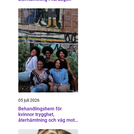
05 juli 2026
Behandlingshem för
kvinnor trygghet,
återhämtning och väg mot
ett eget liv