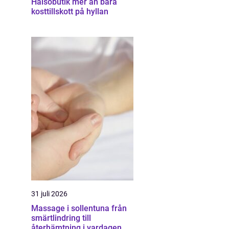
Hälsobutik mer än bara
kosttillskott på hyllan
31 juli 2026
Massage i sollentuna från
smärtlindring till
återhämtning i vardagen