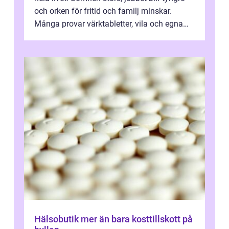
och orken för fritid och familj minskar.
Många provar värktabletter, vila och egna
övningar länge innan de söker ...
Hälsobutik mer än bara kosttillskott på