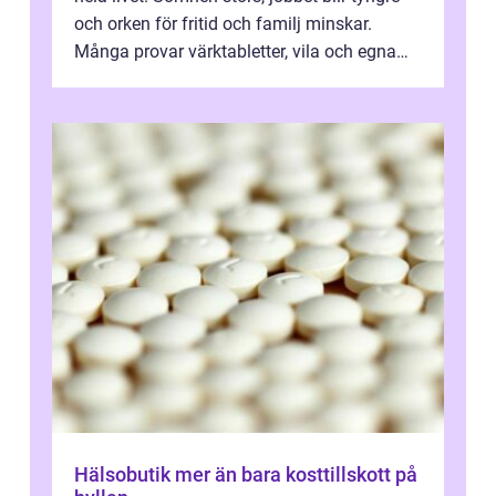
och orken för fritid och familj minskar.
Många provar värktabletter, vila och egna
övningar länge innan de söker ...
Hälsobutik mer än bara kosttillskott på