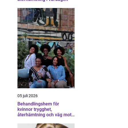
05 juli 2026
Behandlingshem för
kvinnor trygghet,
återhämtning och väg mot
ett eget liv