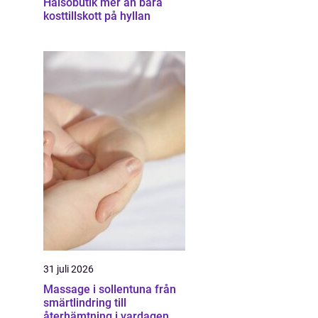
Hälsobutik mer än bara
kosttillskott på hyllan
31 juli 2026
Massage i sollentuna från
smärtlindring till
återhämtning i vardagen