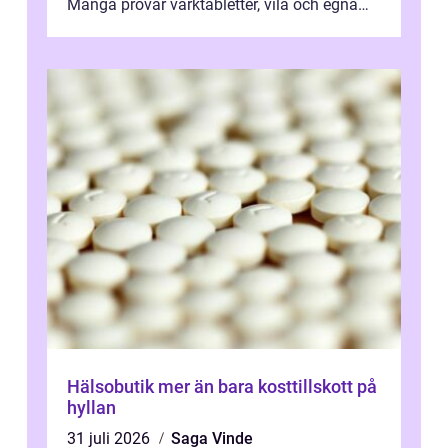
Många provar värktabletter, vila och egna
övningar länge innan de söker ...
Hälsobutik mer än bara kosttillskott på
hyllan
31 juli 2026
Saga Vinde