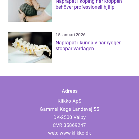
Naprapat i köping när kroppen
behöver professionell hjälp
15 januari 2026
Naprapat i kungälv när ryggen
stoppar vardagen
Adress
web:
www.klikko.dk