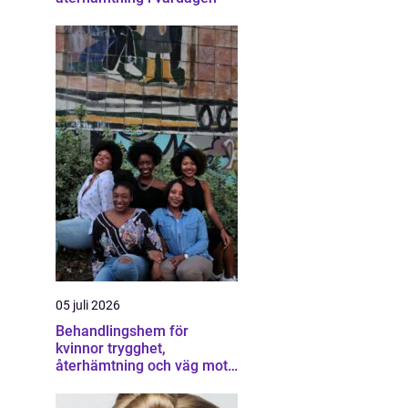
05 juli 2026
Behandlingshem för
kvinnor trygghet,
återhämtning och väg mot
ett eget liv