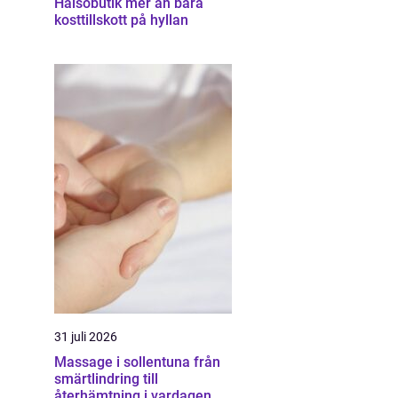
Hälsobutik mer än bara
kosttillskott på hyllan
31 juli 2026
Massage i sollentuna från
smärtlindring till
återhämtning i vardagen