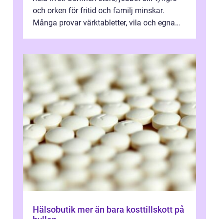
och orken för fritid och familj minskar.
Många provar värktabletter, vila och egna
övningar länge innan de söker ...
Hälsobutik mer än bara kosttillskott på