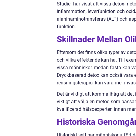
Studier har visat att vissa detox-met
inflammation, leverfunktion och oxid
alaninaminotransferas (ALT) och asp
funktion.
Skillnader Mellan O
Eftersom det finns olika typer av det
och vilka effekter de kan ha. Till ex
vissa människor, medan fasta kan va
Dryckbaserad detox kan också vara 
rensningsterapier kan vara mer invas
Det är viktigt att komma ihåg att det i
viktigt att välja en metod som passar
kvalificerad hälsoexperten innan man
Historiska Genomgån
Historiskt sett har människor utfört d