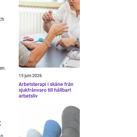
ch
en.
15 juni 2026
Arbetsterapi i skåne från
sjukfrånvaro till hållbart
arbetsliv
x
an