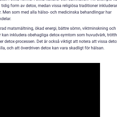
idig form av detox, medan vissa religiösa traditioner inkludera
r. Men som med alla hälso- och medicinska behandlingar har
kdelar.
trad matsmältning, ökad energi, bättre sömn, viktminskning och
 kan inkludera obehagliga detox-symtom som huvudvärk, trötth
detox-processen. Det är också viktigt att notera att vissa deto
lla, och att överdriven detox kan vara skadligt för hälsan.