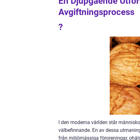
En Djupgående Utfor
Avgiftningsprocess
?
I den moderna världen står människor
välbefinnande. En av dessa utmaning
från miljömässiga föroreningar, ohäl