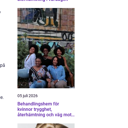
v
 på
05 juli 2026
e.
Behandlingshem för
kvinnor trygghet,
återhämtning och väg mot
ett eget liv