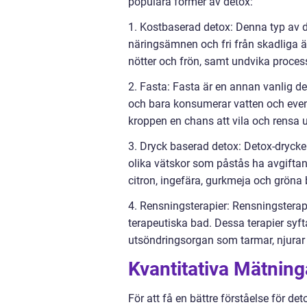
populära former av detox:
1. Kostbaserad detox: Denna typ av de
näringsämnen och fri från skadliga äm
nötter och frön, samt undvika proces
2. Fasta: Fasta är en annan vanlig de
och bara konsumerar vatten och eventu
kroppen en chans att vila och rensa 
3. Dryck baserad detox: Detox-dryck
olika vätskor som påstås ha avgifta
citron, ingefära, gurkmeja och gröna
4. Rensningsterapier: Rensningsterap
terapeutiska bad. Dessa terapier syft
utsöndringsorgan som tarmar, njurar
Kvantitativa Mätnin
För att få en bättre förståelse för d