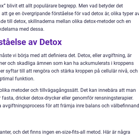
x” blivit ett allt populärare begrepp. Men vad betyder det
att ge en övergripande förståelse för vad detox är, olika typer a
ade till detox, skillnaderna mellan olika detox-metoder och en
ckdelarna med dessa.
ståelse av Detox
ste vi börja med att definiera det. Detox, eller avgiftning, är
iner och skadliga ämnen som kan ha ackumulerats i kroppens
 syftar till att rengöra och stärka kroppen på cellulär nivå, och
ptimal funktion.
 olika metoder och tillvägagångssätt. Det kan innebära att man
 fasta, dricker detox-drycker eller genomför rensningsterapier.
a avgiftningsprocess för att främja inre balans och välbefinnand
nter, och det finns ingen en-size-fits-all metod. Här är några