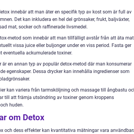
tox innebär att man äter en specifik typ av kost som är full av
nen. Det kan inkludera en hel del grönsaker, frukt, baljväxter,
sad mat, socker och raffinerade livsmedel.
tox-metod som innebär att man tillfälligt avstår från att äta mat
ellt vissa juice eller buljonger under en viss period. Fasta ger
ut eventuella ackumulerade toxiner.
er är en annan typ av populär detox-metod där man konsumerar
nde egenskaper. Dessa drycker kan innehålla ingredienser som
 bladgrönsaker.
ier kan variera från tarmsköljning och massage till ångbastu oc
ar till att främja utsöndring av toxiner genom kroppens
 och huden.
gar om Detox
etox och dess effekter kan kvantitativa mätningar vara användbar