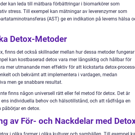
oder kan leda till mätbara förbättringar i biomarkörer som
ativ stress. Till exempel kan mätningar av leverenzymer som
artataminotransferas (AST) ge en indikation på leverns hälsa o
lika Detox-Metoder
ox, finns det också skillnader mellan hur dessa metoder fungerar
empel kan kostbaserad detox vara mer långsiktig och hållbar för
ra mer utmanande men effektiv för att kickstarta detox-process
enkelt och bekvämt att implementera i vardagen, medan
iva men ge snabbare resultat.
nte finns någon universell rätt eller fel metod för detox. Det är
 ens individuella behov och hälsotillstånd, och att rådfråga en
 påbörjar en detox.
g av För- och Nackdelar med Deto
etox i olika former i olika kulturer och samhällen. Till exempel k