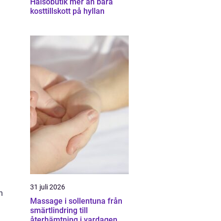
Hälsobutik mer än bara
kosttillskott på hyllan
31 juli 2026
h
Massage i sollentuna från
smärtlindring till
återhämtning i vardagen