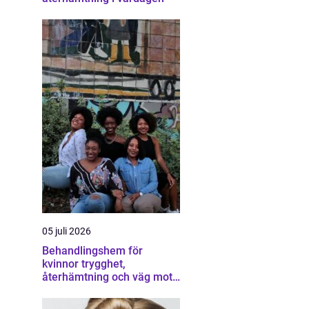
05 juli 2026
Behandlingshem för
kvinnor trygghet,
återhämtning och väg mot
ett eget liv