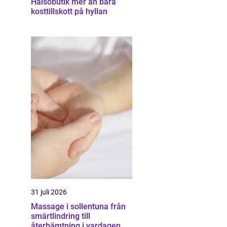
Hälsobutik mer än bara
kosttillskott på hyllan
31 juli 2026
Massage i sollentuna från
smärtlindring till
återhämtning i vardagen