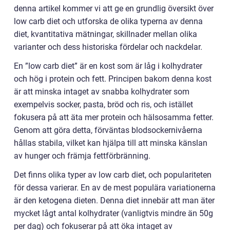
denna artikel kommer vi att ge en grundlig översikt över
low carb diet och utforska de olika typerna av denna
diet, kvantitativa mätningar, skillnader mellan olika
varianter och dess historiska fördelar och nackdelar.
En ”low carb diet” är en kost som är låg i kolhydrater
och hög i protein och fett. Principen bakom denna kost
är att minska intaget av snabba kolhydrater som
exempelvis socker, pasta, bröd och ris, och istället
fokusera på att äta mer protein och hälsosamma fetter.
Genom att göra detta, förväntas blodsockernivåerna
hållas stabila, vilket kan hjälpa till att minska känslan
av hunger och främja fettförbränning.
Det finns olika typer av low carb diet, och populariteten
för dessa varierar. En av de mest populära variationerna
är den ketogena dieten. Denna diet innebär att man äter
mycket lågt antal kolhydrater (vanligtvis mindre än 50g
per dag) och fokuserar på att öka intaget av