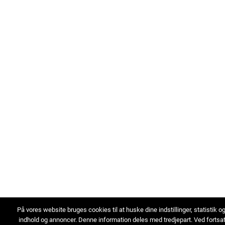
På vores website bruges cookies til at huske dine indstillinger, statistik o
indhold og annoncer. Denne information deles med tredjepart. Ved fortsa