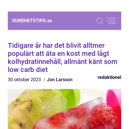
SUNDHETSTIPS.
se
Tidigare år har det blivit alltmer
populärt att äta en kost med lågt
kolhydratinnehåll, allmänt känt som
low carb diet
redaktionel
30 oktober 2023
Jon Larsson