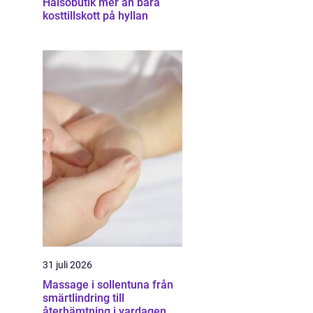
Hälsobutik mer än bara
kosttillskott på hyllan
31 juli 2026
Massage i sollentuna från
smärtlindring till
återhämtning i vardagen