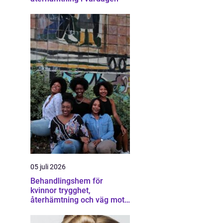
05 juli 2026
Behandlingshem för
kvinnor trygghet,
återhämtning och väg mot
ett eget liv