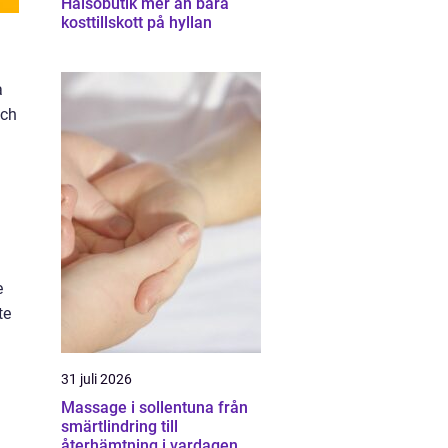
Hälsobutik mer än bara
kosttillskott på hyllan
a
och
e
te
31 juli 2026
Massage i sollentuna från
smärtlindring till
återhämtning i vardagen