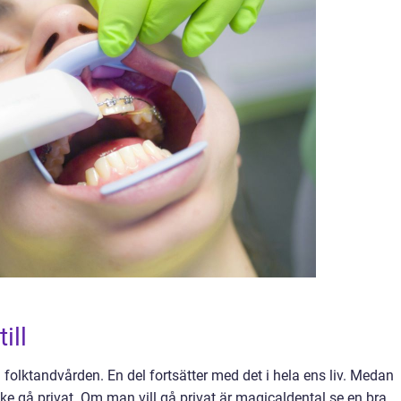
ill
l folktandvården. En del fortsätter med det i hela ens liv. Medan
ke gå privat. Om man vill gå privat är magicaldental.se en bra