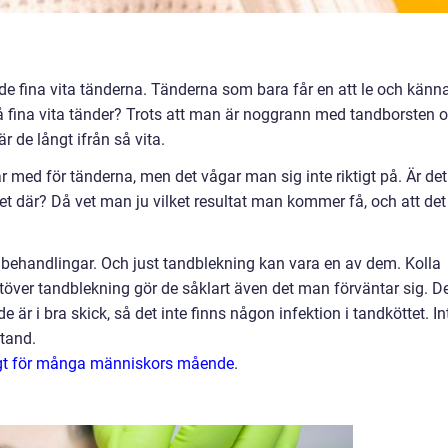
e fina vita tänderna. Tänderna som bara får en att le och känn
å fina vita tänder? Trots att man är noggrann med tandborsten 
är de långt ifrån så vita.
ed för tänderna, men det vågar man sig inte riktigt på. Är det
det där? Då vet man ju vilket resultat man kommer få, och att det
a behandlingar. Och just tandblekning kan vara en av dem. Kolla
töver tandblekning gör de såklart även det man förväntar sig. D
 är i bra skick, så det inte finns någon infektion i tandköttet. In
 tand.
ktigt för många människors mående
.