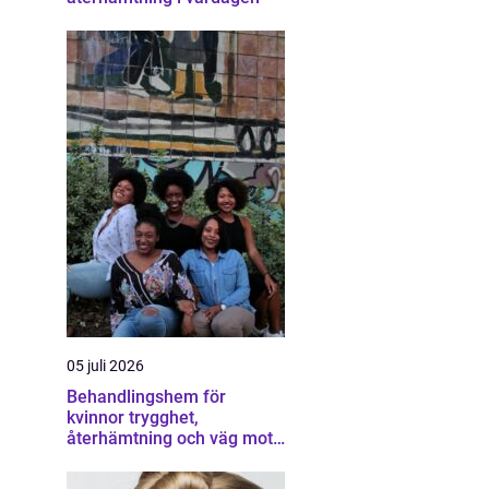
05 juli 2026
Behandlingshem för
kvinnor trygghet,
återhämtning och väg mot
ett eget liv