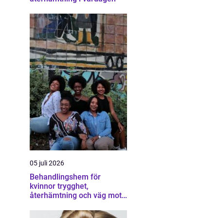
05 juli 2026
Behandlingshem för
kvinnor trygghet,
återhämtning och väg mot
ett eget liv