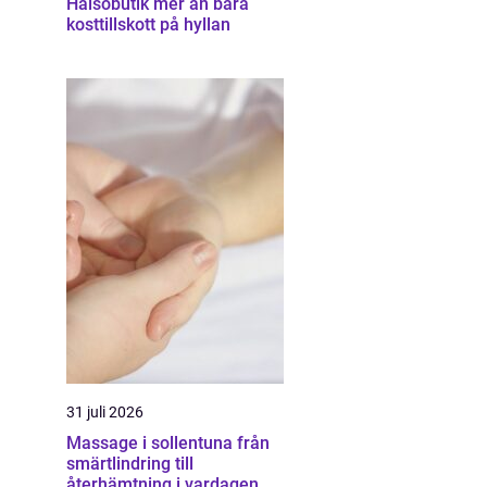
Hälsobutik mer än bara
kosttillskott på hyllan
31 juli 2026
Massage i sollentuna från
smärtlindring till
återhämtning i vardagen