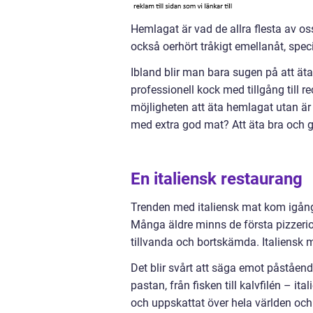
Hemlagat är vad de allra flesta av oss
också oerhört tråkigt emellanåt, speci
Ibland blir man bara sugen på att ä
professionell kock med tillgång till r
möjligheten att äta hemlagat utan är h
med extra god mat? Att äta bra och go
En italiensk restaurang
Trenden med italiensk mat kom igång
Många äldre minns de första pizzerior
tillvanda och bortskämda. Italiensk m
Det blir svårt att säga emot påståendet
pastan, från fisken till kalvfilén – ita
och uppskattat över hela världen och p