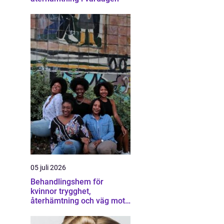
05 juli 2026
Behandlingshem för
kvinnor trygghet,
återhämtning och väg mot
ett eget liv