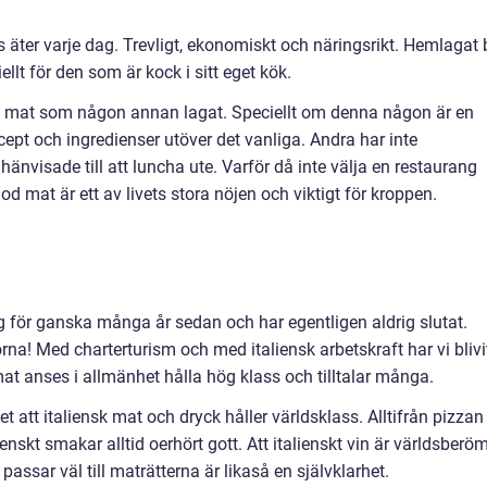
 äter varje dag. Trevligt, ekonomiskt och näringsrikt. Hemlagat b
ellt för den som är kock i sitt eget kök.
ta mat som någon annan lagat. Speciellt om denna någon är en
ecept och ingredienser utöver det vanliga. Andra har inte
änvisade till att luncha ute. Varför då inte välja en restaurang
d mat är ett av livets stora nöjen och viktigt för kroppen.
 för ganska många år sedan och har egentligen aldrig slutat.
na! Med charterturism och med italiensk arbetskraft har vi blivi
at anses i allmänhet hålla hög klass och tilltalar många.
 att italiensk mat och dryck håller världsklass. Alltifrån pizzan t
lienskt smakar alltid oerhört gott. Att italienskt vin är världsberö
assar väl till maträtterna är likaså en självklarhet.