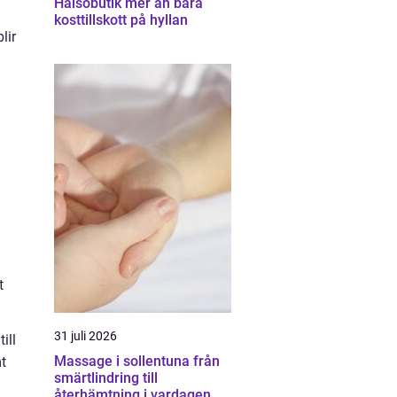
Hälsobutik mer än bara
kosttillskott på hyllan
lir
t
31 juli 2026
ill
Massage i sollentuna från
mt
smärtlindring till
återhämtning i vardagen