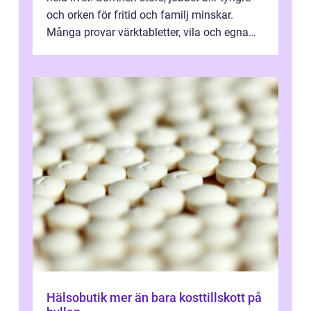
och orken för fritid och familj minskar.
Många provar värktabletter, vila och egna
övningar länge innan de söker ...
Hälsobutik mer än bara kosttillskott på