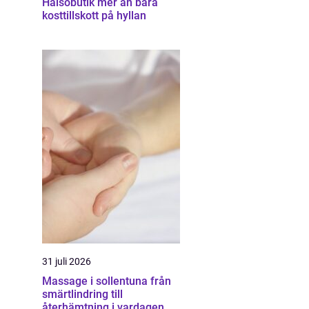
Hälsobutik mer än bara
kosttillskott på hyllan
31 juli 2026
Massage i sollentuna från
smärtlindring till
återhämtning i vardagen