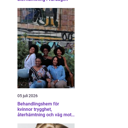
05 juli 2026
Behandlingshem för
kvinnor trygghet,
återhämtning och väg mot
ett eget liv