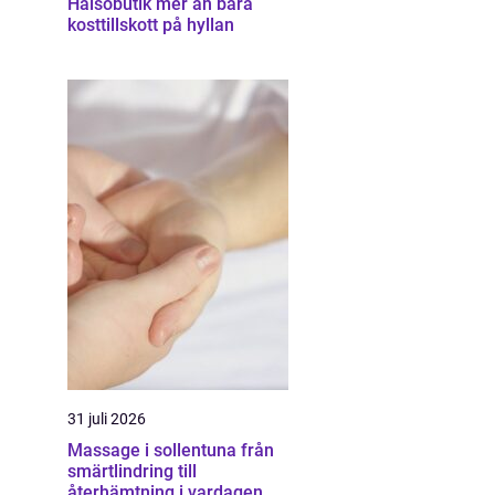
Hälsobutik mer än bara
kosttillskott på hyllan
31 juli 2026
Massage i sollentuna från
smärtlindring till
återhämtning i vardagen