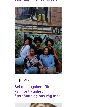
05 juli 2026
Behandlingshem för
kvinnor trygghet,
återhämtning och väg mot
ett eget liv