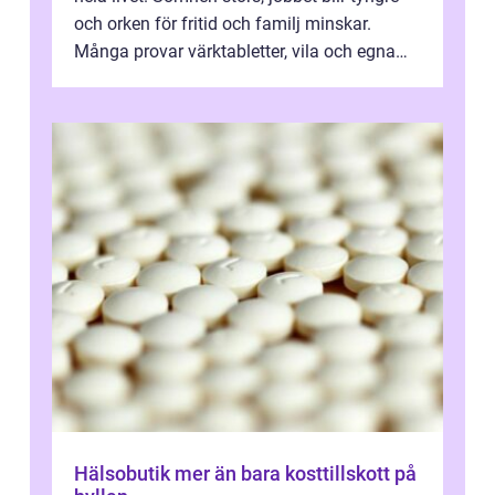
och orken för fritid och familj minskar.
Många provar värktabletter, vila och egna
övningar länge innan de söker ...
Hälsobutik mer än bara kosttillskott på