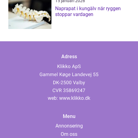
15 januari 2026
Naprapat i kungälv när ryggen
stoppar vardagen
Adress
web:
www.klikko.dk
Menu
Annonsering
Om oss