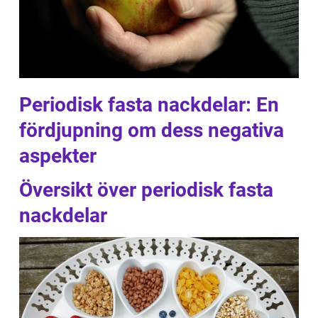
Periodisk fasta nackdelar: En
fördjupning om dess negativa
aspekter
Översikt över periodisk fasta
nackdelar