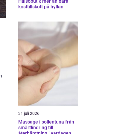
Hälsobutik mer än bara
kosttillskott på hyllan
n
31 juli 2026
Massage i sollentuna från
smärtlindring till
återhämtning i vardagen