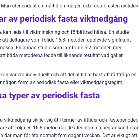
an äter endast en måltid om dagen och fastar resten av tiden
ar av periodisk fasta viktnedgång
a kan leda till viktminskning och förbättrad hälsa. En studie
de att deltagare som följde 16:8-metoden upplevde signifikant
tmassa. En annan studie som jämförde 5:2-metoden med
att båda metoderna ledde till liknande resultat vad gäller
 kan variera individuellt och att det alltid är bäst att rådfråga en
ar någon form av periodisk fasta eller viktnedgångsregim.
ka typer av periodisk fasta
 viktnedgång skiljer sig åt i termer av ättider och fasteperioder.
tare att följa en 16:8-metod där de äter inom en begränsad tidra
där man får äta normalt fem dagar i veckan. Det är viktigt att