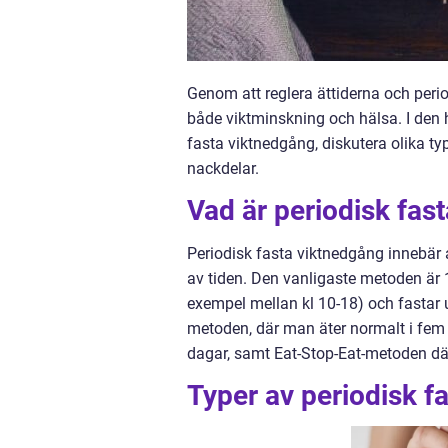
Genom att reglera ättiderna och peri
både viktminskning och hälsa. I den h
fasta viktnedgång, diskutera olika ty
nackdelar.
Vad är periodisk fas
Periodisk fasta viktnedgång innebär 
av tiden. Den vanligaste metoden är 
exempel mellan kl 10-18) och fastar 
metoden, där man äter normalt i fem d
dagar, samt Eat-Stop-Eat-metoden där
Typer av periodisk f