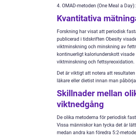
4. OMAD-metoden (One Meal a Day): M
Kvantitativa mätning
Forskning har visat att periodisk fast
publicerad i tidskriften Obesity visa
viktminskning och minskning av fet
kontinuerligt kaloriunderskott visade 
viktminskning och fettsyreoxidation.
Det är viktigt att notera att resultaten
läkare eller dietist innan man påbörj
Skillnader mellan oli
viktnedgång
De olika metoderna för periodisk fasta
Vissa människor kan tycka det är lät
medan andra kan föredra 5:2-metoden 