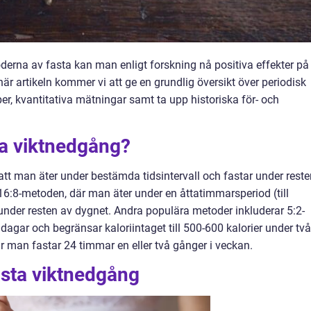
oderna av fasta kan man enligt forskning nå positiva effekter på
är artikeln kommer vi att ge en grundlig översikt över periodisk
per, kvantitativa mätningar samt ta upp historiska för- och
ta viktnedgång?
att man äter under bestämda tidsintervall och fastar under reste
16:8-metoden, där man äter under en åttatimmarsperiod (till
under resten av dygnet. Andra populära metoder inkluderar 5:2-
agar och begränsar kaloriintaget till 500-600 kalorier under två
 man fastar 24 timmar en eller två gånger i veckan.
asta viktnedgång