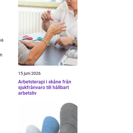
sa
en
15 juni 2026
Arbetsterapi i skåne från
sjukfrånvaro till hållbart
arbetsliv