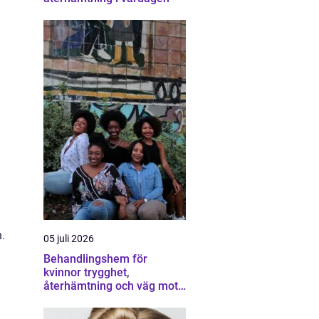
.
05 juli 2026
Behandlingshem för
kvinnor trygghet,
återhämtning och väg mot
ett eget liv