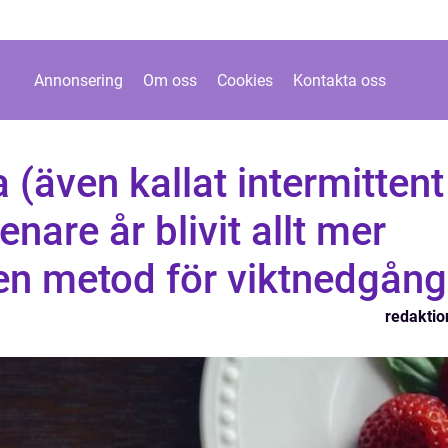
Annonsering
Om oss
Cookies
Kontakta oss
 (även kallat intermittent
enare år blivit allt mer
en metod för viktnedgång
redaktio