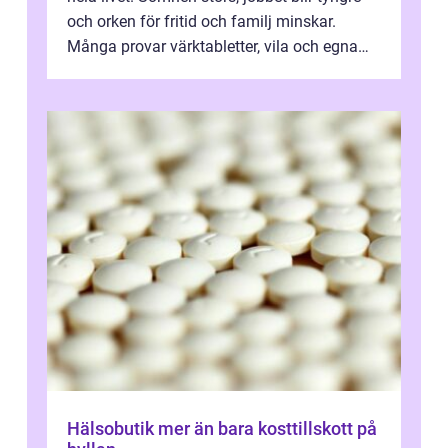
och orken för fritid och familj minskar.
Många provar värktabletter, vila och egna
övningar länge innan de söker ...
Hälsobutik mer än bara kosttillskott på