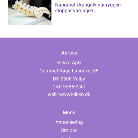
Naprapat i kungälv när ryggen
stoppar vardagen
Adress
web:
www.klikko.dk
Menu
Annonsering
Om oss