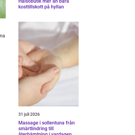
Hälsobutik mer än bara
kosttillskott på hyllan
mma
31 juli 2026
Massage i sollentuna från
smärtlindring till
återhämtning i vardagen