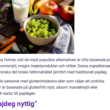
ika former, och de mest populära alternativen är ofta baserade p
ornsmjöl, magra mejeriprodukter och nötter. Dessa ingrediense
 minska det totala fettinnehållet jämfört med traditionell pajdeg.
för personer med glutenintolerans eller som väljer att undvika
v är baserade på glutenfritt mjöl, såsom mandelmjöl eller
textur till pajdegen.
ajdeg nyttig”