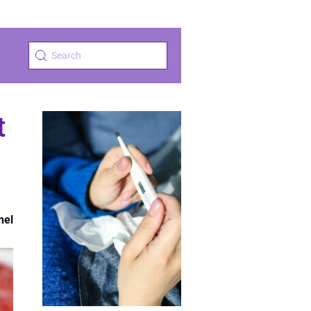
t
nel