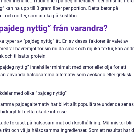
 fiberinnehållet. Traditionell pajdeg innehåller i genomsnitt 1 gr
g” kan ha upp till 3 gram fiber per portion. Detta beror på
 och nötter, som är rika på kostfiber.
 ”pajdeg nyttig” från varandra?
ika typer av ”pajdeg nyttig” åt. En av dessa faktorer är valet av
redrar havremjöl för sin milda smak och mjuka textur, kan and
 och tillsatta protein.
pajdeg nyttig” innehåller minimalt med smör eller olja för att
kan använda hälsosamma alternativ som avokado eller grekisk
delar med olika ”pajdeg nyttig”
osamma pajdegalternativ har blivit allt populärare under de senas
bidragit till detta ökade intresse.
 ökade fokuset på hälsosam mat och kosthållning. Människor blir
a rätt och välja hälsosamma ingredienser. Som ett resultat har d