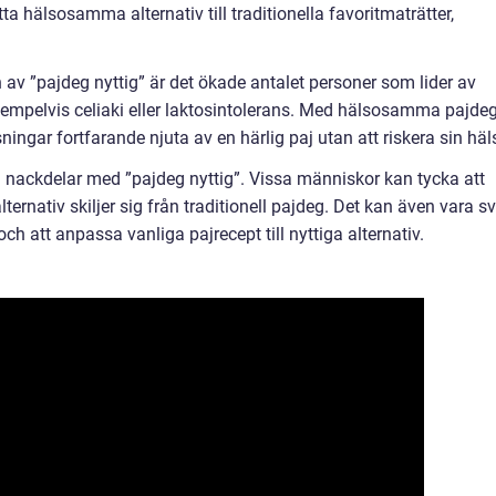
tta hälsosamma alternativ till traditionella favoritmaträtter,
av ”pajdeg nyttig” är det ökade antalet personer som lider av
exempelvis celiaki eller laktosintolerans. Med hälsosamma pajde
gar fortfarande njuta av en härlig paj utan att riskera sin häl
a nackdelar med ”pajdeg nyttig”. Vissa människor kan tycka att
rnativ skiljer sig från traditionell pajdeg. Det kan även vara sv
och att anpassa vanliga pajrecept till nyttiga alternativ.