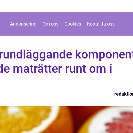
Annonsering
Om oss
Cookies
Kontakta oss
grundläggande komponen
e maträtter runt om i
redaktio