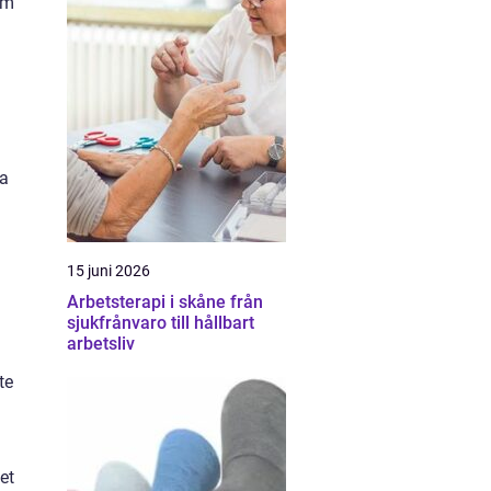
am
ra
15 juni 2026
Arbetsterapi i skåne från
sjukfrånvaro till hållbart
arbetsliv
te
et