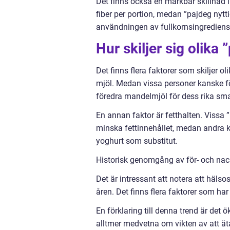
Det finns också en märkbar skillnad i
fiber per portion, medan ”pajdeg nytti
användningen av fullkornsingredienser
Hur skiljer sig olika
Det finns flera faktorer som skiljer ol
mjöl. Medan vissa personer kanske fö
föredra mandelmjöl för dess rika smak
En annan faktor är fetthalten. Vissa ”
minska fettinnehållet, medan andra 
yoghurt som substitut.
Historisk genomgång av för- och nack
Det är intressant att notera att häls
åren. Det finns flera faktorer som har 
En förklaring till denna trend är det
alltmer medvetna om vikten av att ät