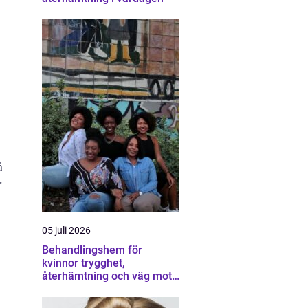
å
r
05 juli 2026
Behandlingshem för
kvinnor trygghet,
återhämtning och väg mot
ett eget liv