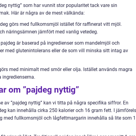
deg nyttig” som har vunnit stor popularitet tack vare sin
mak. Här är några av de mest välkända:
eg görs med fullkornsmjöl istället för raffinerat vitt mjöl.
 och näringsämnen jämfört med vanlig vetedeg.
av pajdeg är baserad på ingredienser som mandelmjöl och
er med glutenintolerans eller de som vill minska sitt intag av
 görs med minimalt med smör eller olja. Istället används magra
a ingredienserna.
ar om ”pajdeg nyttig”
e av ”pajdeg nyttig” kan vi titta på några specifika siffror. En
deg kan innehålla cirka 250 kalorier och 16 gram fett. I jämförel
g med fullkornsmjöl och lågfettmargarin innehålla så lite som 