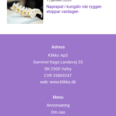
15 januari 2026
Naprapat i kungälv när ryggen
stoppar vardagen
Adress
web:
www.klikko.dk
Menu
Annonsering
Om oss