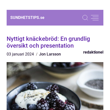
SUNDHETSTIPS.
se
Nyttigt knäckebröd: En grundlig
översikt och presentation
redaktionel
03 januari 2024
Jon Larsson