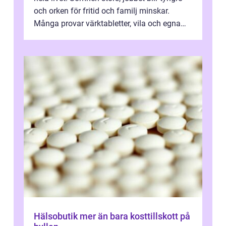
och orken för fritid och familj minskar.
Många provar värktabletter, vila och egna
övningar länge innan de söker ...
Hälsobutik mer än bara kosttillskott på